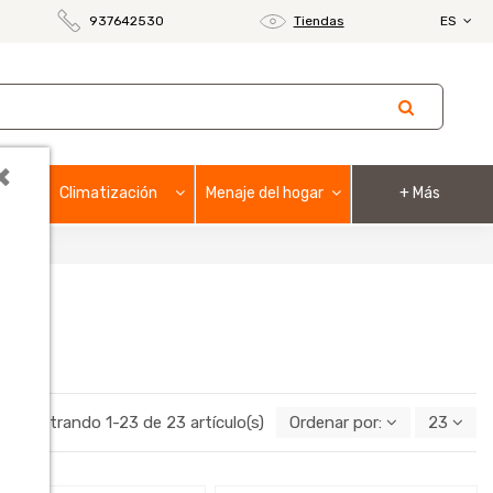
937642530
Tiendas
ES
×
Climatización
Menaje del hogar
+ Más
Mostrando 1-23 de 23 artículo(s)
Ordenar por:
23
o