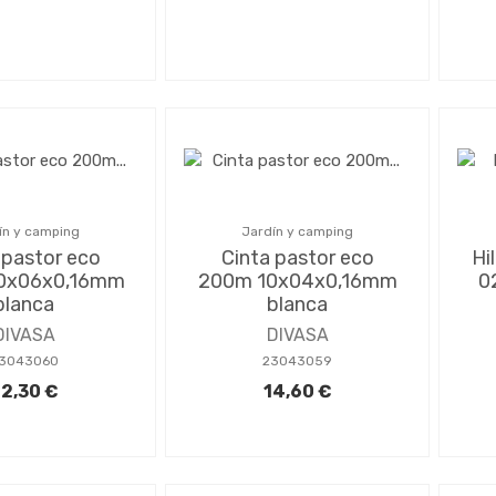
ín y camping
Jardín y camping
 pastor eco
Cinta pastor eco
Hi
0x06x0,16mm
200m 10x04x0,16mm
0
blanca
blanca
DIVASA
DIVASA
3043060
23043059
2,30 €
14,60 €