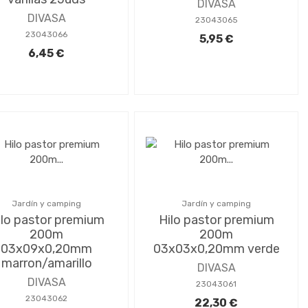
DIVASA
DIVASA
23043065
23043066
5,95 €
6,45 €
Jardín y camping
Jardín y camping
ilo pastor premium
Hilo pastor premium
200m
200m
03x09x0,20mm
03x03x0,20mm verde
marron/amarillo
DIVASA
DIVASA
23043061
23043062
22,30 €