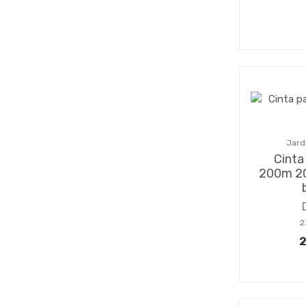
Jard
Cinta
200m 2
2
2