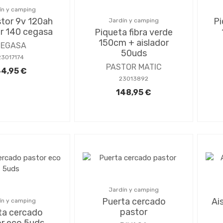
ín y camping
stor 9v 120ah
Pi
Jardín y camping
er 140 cegasa
Piqueta fibra verde
150cm + aislador
CEGASA
50uds
23017174
PASTOR MATIC
4,95 €
23013892
148,95 €
Jardín y camping
Puerta cercado
Ai
ín y camping
pastor
ta cercado
r eco 5uds