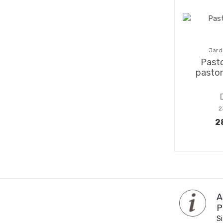
Jard
Pasto
pasto
2
2
A
P
Si