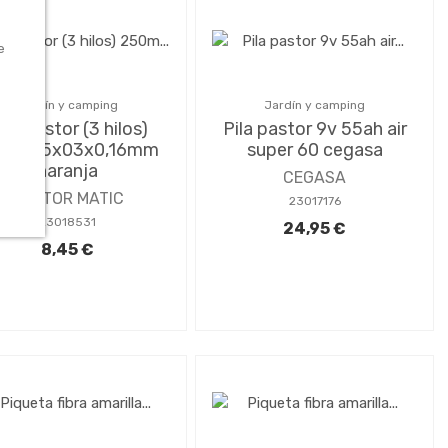
e
Jardín y camping
Jardín y camping
ilo pastor (3 hilos)
Pila pastor 9v 55ah air
0m 1,5x03x0,16mm
super 60 cegasa
naranja
CEGASA
PASTOR MATIC
23017176
23018531
24,95 €
8,45 €