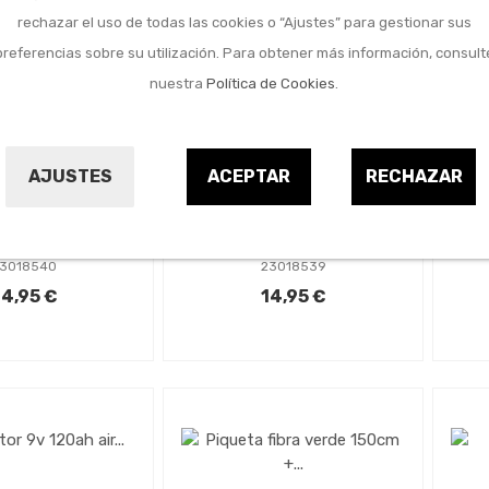
rechazar el uso de todas las cookies o “Ajustes” para gestionar sus
preferencias sobre su utilización. Para obtener más información, consult
nuestra
Política de Cookies
.
H
ín y camping
Jardín y camping
25
astor premium
Cinta pastor premium
AJUSTES
ACEPTAR
RECHAZAR
0x06x0,16mm
200m 12x04x0,16mm
blanco
blanco
TOR MATIC
PASTOR MATIC
3018540
23018539
4,95 €
14,95 €