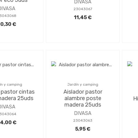
DIVASA
DIVASA
23043067
3043068
11,45 €
0,30 €
ín y camping
Jardín y camping
 pastor cintas
Aislador pastor
madera 25uds
alambre poste
H
madera 25uds
DIVASA
DIVASA
3043064
23043063
4,00 €
5,95 €