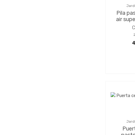
Jard
Pila pa
air sup
4
Jard
Puer
pasto