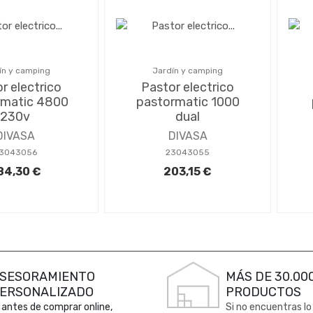
ín y camping
Jardín y camping
r electrico
Pastor electrico
rmatic 4800
pastormatic 1000
230v
dual
DIVASA
DIVASA
3043056
23043055
84,30 €
203,15 €
SESORAMIENTO
MÁS DE 30.00
ERSONALIZADO
PRODUCTOS
 antes de comprar online,
Si no encuentras lo