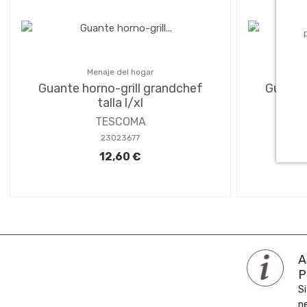
Menaje del hogar
Guante horno-grill grandchef
Guante 
talla l/xl
TESCOMA
23023677
12,60 €
A
P
Si
n