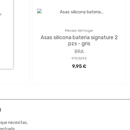
e
Menaje del hogar
ibles
Asas silicona bateria signature 2
e 2un
pzs - gris
BRA
9703293
9,95 €
0
 que necesitas,
ontrarlo