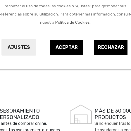
rechazar el uso de todas las cookies o “Ajustes” para gestionar sus
preferencias sobre su utilización. Para obtener más información, consult
nuestra
Política de Cookies
.
Menaje del hogar
Menaje del hogar
horno-grill grandchef
Mini manoplas flex
talla s/m
8x8,3x5,5cm verd
AJUSTES
ACEPTAR
RECHAZAR
TESCOMA
LEKUE
23023676
23024777
12,60 €
8,95 €
SESORAMIENTO
MÁS DE 30.00
ERSONALIZADO
PRODUCTOS
 antes de comprar online,
Si no encuentras lo
ecesitas asesoramiento, puedes
te ayudamos a enc