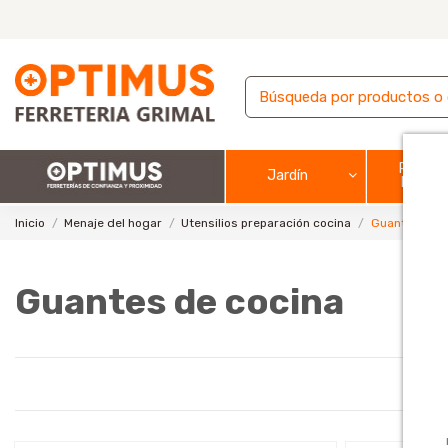
Pintura
Jardín
barnic
Inicio
Menaje del hogar
Utensilios preparación cocina
Guantes de c
Guantes de cocina