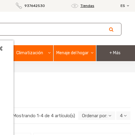
937642530
Tiendas
ES
×
Climatización
Menaje del hogar
+ Más
Mostrando 1-4 de 4 artículo(s)
Ordenar por:
4
o