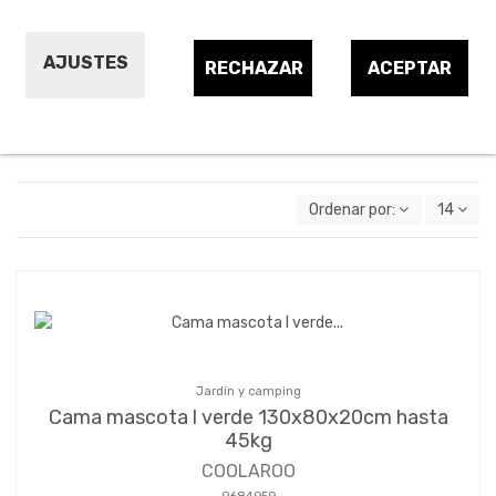
Casetas de perro y otros animales
AJUSTES
RECHAZAR
ACEPTAR
Productos para
mascotas
Ordenar por:
14
Jardín y camping
Cama mascota l verde 130x80x20cm hasta
45kg
COOLAROO