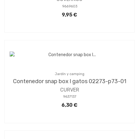
9669603
9,95 €
Jardín y camping
Contenedor snap box l gatos 02273-p73-01
CURVER
9637137
6,30 €