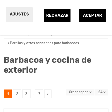
Barbacoa eléctrica de exterior
AJUSTES
Barbacoa portátil de carbón o leña
RECHAZAR
ACEPTAR
Barbacoa portátil de gas
Encendido y consumibles para barbacoas
Parrillas y otros accesorios para barbacoas
Barbacoa y cocina de
exterior
Ordenar por:
24
1
2
3
…
7